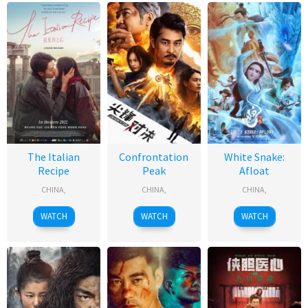
The Italian
Confrontation
White Snake:
Recipe
Peak
Afloat
CHINA
,
CHINA
,
CHINA
,
WATCH
WATCH
WATCH