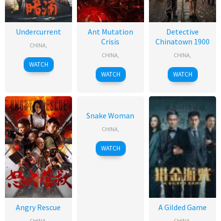
Undercurrent
Ant Mutation
Detective
Crisis
Chinatown 1900
CHINA
,
CHINA
,
CHINA
,
WATCH
WATCH
WATCH
Snake Woman
CHINA
,
WATCH
Angry Rescue
A Gilded Game
CHINA
,
CHINA
,