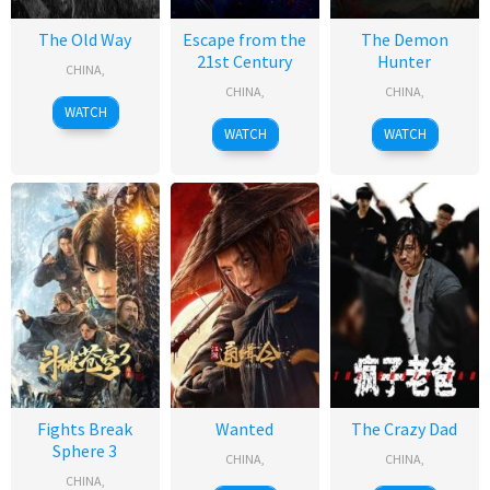
The Old Way
Escape from the
The Demon
21st Century
Hunter
CHINA
,
CHINA
,
CHINA
,
WATCH
WATCH
WATCH
Fights Break
Wanted
The Crazy Dad
Sphere 3
CHINA
,
CHINA
,
CHINA
,