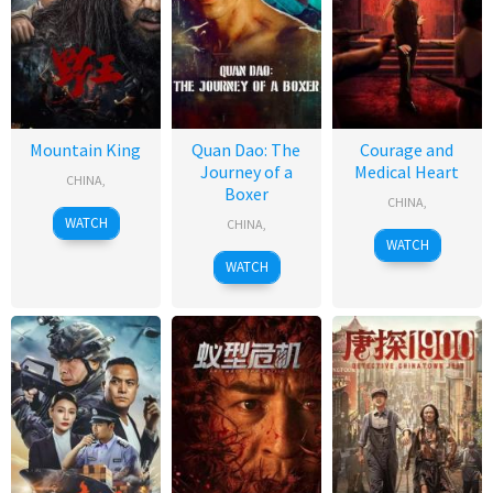
Mountain King
Quan Dao: The
Courage and
Journey of a
Medical Heart
CHINA
,
Boxer
CHINA
,
WATCH
CHINA
,
WATCH
WATCH