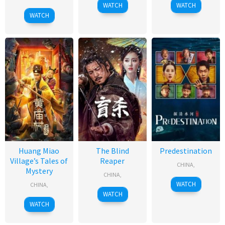
WATCH
WATCH
WATCH
Huang Miao
The Blind
Predestination
Village’s Tales of
Reaper
CHINA
,
Mystery
CHINA
,
WATCH
CHINA
,
WATCH
WATCH