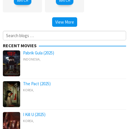
WATCH
WATCH
View More
Search
for:
RECENT MOVIES
Pabrik Gula (2025)
INDONESIA
,
The Pact (2025)
KOREA
,
I Kill U (2025)
KOREA
,