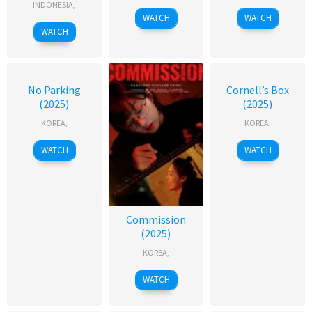
IDLIX
INDONESIA
,
WATCH
WATCH
–
Bioskop21
WATCH
No Parking
Cornell’s Box
(2025)
(2025)
KOREA
,
KOREA
,
WATCH
WATCH
Commission
(2025)
KOREA
,
WATCH