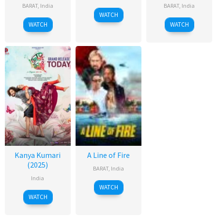
BARAT
,
India
BARAT
,
India
WATCH
WATCH
WATCH
Kanya Kumari
A Line of Fire
(2025)
BARAT
,
India
India
WATCH
WATCH