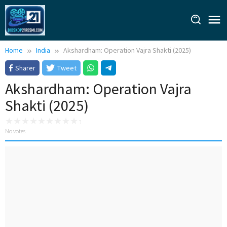
Skip
to
content
Home
India
Akshardham: Operation Vajra Shakti (2025)
Sharer
Tweet
Akshardham: Operation Vajra
Shakti (2025)
No votes