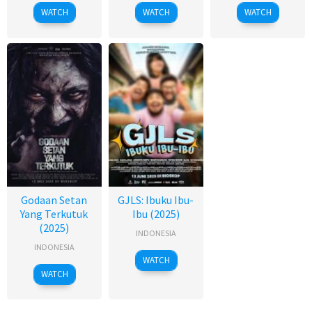
WATCH
WATCH
WATCH
Godaan Setan
GJLS: Ibuku Ibu-
Yang Terkutuk
Ibu (2025)
(2025)
INDONESIA
INDONESIA
WATCH
WATCH