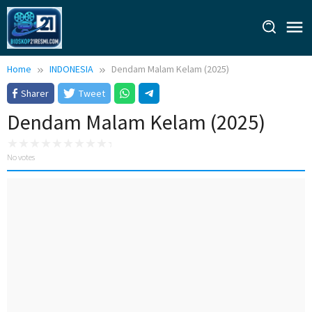
Skip
to
content
Home
INDONESIA
Dendam Malam Kelam (2025)
Sharer
Tweet
Dendam Malam Kelam (2025)
No votes