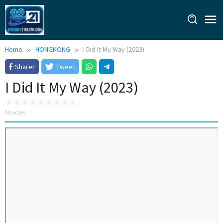
Skip
to
content
Home
HONGKONG
I Did It My Way (2023)
Sharer
Tweet
I Did It My Way (2023)
No votes