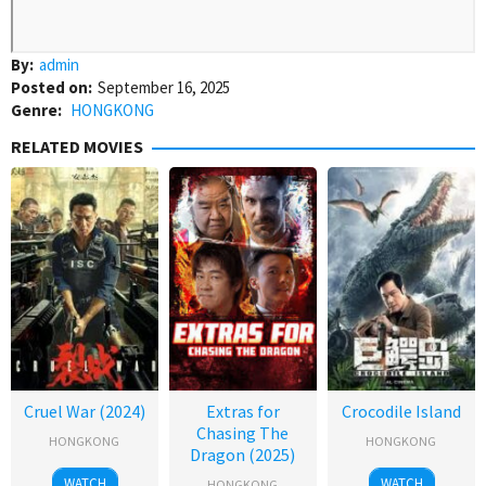
By:
admin
Posted on:
September 16, 2025
Genre:
HONGKONG
RELATED MOVIES
Cruel War (2024)
Extras for
Crocodile Island
Chasing The
HONGKONG
HONGKONG
Dragon (2025)
WATCH
WATCH
HONGKONG