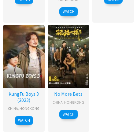
WATCH
KungFu Boys 3
No More Bets
(2023)
CHINA
,
HONGKONG
CHINA
,
HONGKONG
WATCH
WATCH