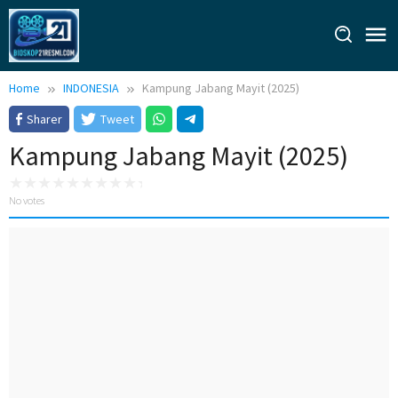
Skip
to
content
Home
INDONESIA
Kampung Jabang Mayit (2025)
Sharer
Tweet
Kampung Jabang Mayit (2025)
No votes