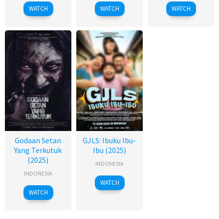
WATCH
WATCH
WATCH
Godaan Setan
GJLS: Ibuku Ibu-
Yang Terkutuk
Ibu (2025)
(2025)
INDONESIA
INDONESIA
WATCH
WATCH