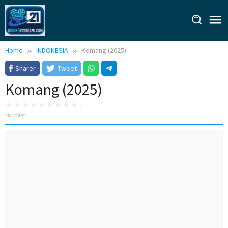
Skip
to
content
Home
INDONESIA
Komang (2025)
Sharer
Tweet
Komang (2025)
No votes