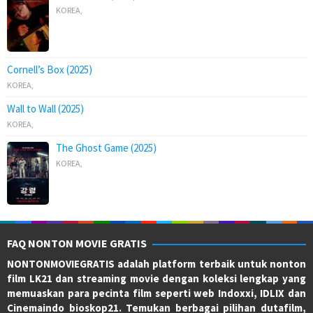
KOREA
,
Cornell’s Box (2025)
KOREA
,
Wall to Wall (2025)
KOREA
,
The Ghost Game (2025)
KOREA
,
FAQ NONTON MOVIE GRATIS
NONTONMOVIEGRATIS adalah platform terbaik untuk nonton
film LK21 dan streaming movie dengan koleksi lengkap yang
memuaskan para pecinta film seperti web Indoxxi, IDLIX dan
Cinemaindo bioskop21. Temukan berbagai pilihan dutafilm,