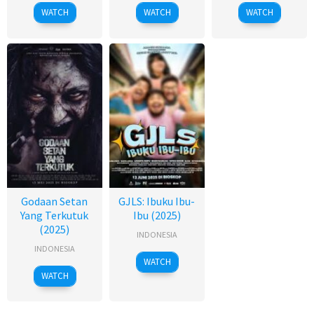
WATCH
WATCH
WATCH
Godaan Setan
GJLS: Ibuku Ibu-
Yang Terkutuk
Ibu (2025)
(2025)
INDONESIA
INDONESIA
WATCH
WATCH