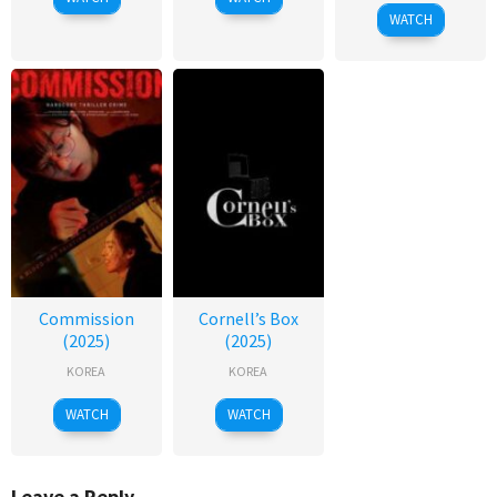
WATCH
Commission
Cornell’s Box
(2025)
(2025)
KOREA
KOREA
WATCH
WATCH
Leave a Reply