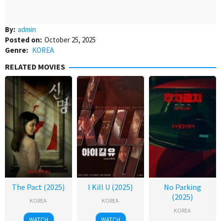
By:
admin
Posted on:
October 25, 2025
Genre:
KOREA
RELATED MOVIES
The Pact (2025)
I Kill U (2025)
No Parking
(2025)
KOREA
KOREA
KOREA
WATCH
WATCH