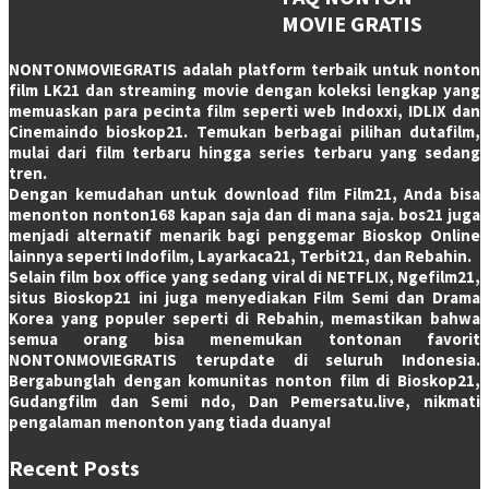
MOVIE GRATIS
NONTONMOVIEGRATIS adalah platform terbaik untuk nonton
film LK21 dan streaming movie dengan koleksi lengkap yang
memuaskan para pecinta film seperti web Indoxxi, IDLIX dan
Cinemaindo bioskop21. Temukan berbagai pilihan dutafilm,
mulai dari film terbaru hingga series terbaru yang sedang
tren.
Dengan kemudahan untuk download film Film21, Anda bisa
menonton nonton168 kapan saja dan di mana saja. bos21 juga
menjadi alternatif menarik bagi penggemar Bioskop Online
lainnya seperti Indofilm, Layarkaca21, Terbit21, dan Rebahin.
Selain film box office yang sedang viral di NETFLIX, Ngefilm21,
situs Bioskop21 ini juga menyediakan Film Semi dan Drama
Korea yang populer seperti di Rebahin, memastikan bahwa
semua orang bisa menemukan tontonan favorit
NONTONMOVIEGRATIS terupdate di seluruh Indonesia.
Bergabunglah dengan komunitas nonton film di Bioskop21,
Gudangfilm dan Semi ndo, Dan Pemersatu.live, nikmati
pengalaman menonton yang tiada duanya!
Recent Posts