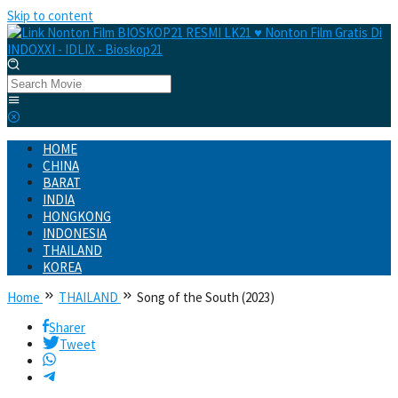
Skip to content
HOME
CHINA
BARAT
INDIA
HONGKONG
INDONESIA
THAILAND
KOREA
Home
THAILAND
Song of the South (2023)
Sharer
Tweet