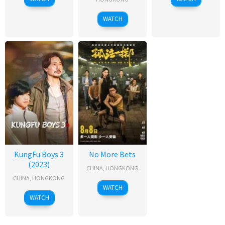
WATCH
KungFu Boys 3
No More Bets
(2023)
CHINA
,
HONGKONG
CHINA
,
HONGKONG
WATCH
WATCH