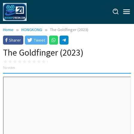
Skip
to
content
Home
HONGKONG
The Goldfinger (2023)
Sharer
Tweet
The Goldfinger (2023)
No votes