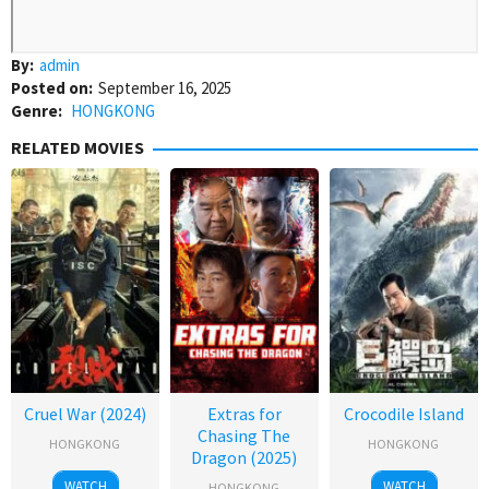
By:
admin
Posted on:
September 16, 2025
Genre:
HONGKONG
RELATED MOVIES
Cruel War (2024)
Extras for
Crocodile Island
Chasing The
HONGKONG
HONGKONG
Dragon (2025)
WATCH
WATCH
HONGKONG