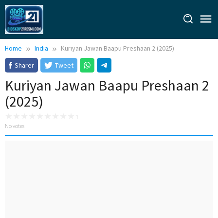
Skip
to
content
Home
India
Kuriyan Jawan Baapu Preshaan 2 (2025)
Sharer
Tweet
Kuriyan Jawan Baapu Preshaan 2
(2025)
No votes