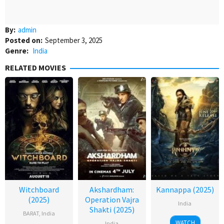
By:
admin
Posted on:
September 3, 2025
Genre:
India
RELATED MOVIES
Witchboard
Akshardham:
Kannappa (2025)
(2025)
Operation Vajra
India
Shakti (2025)
BARAT
,
India
WATCH
India