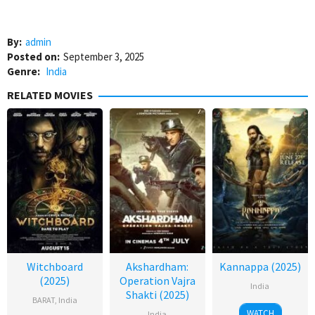
By:
admin
Posted on:
September 3, 2025
Genre:
India
RELATED MOVIES
Witchboard
Akshardham:
Kannappa (2025)
(2025)
Operation Vajra
India
Shakti (2025)
BARAT
,
India
WATCH
India