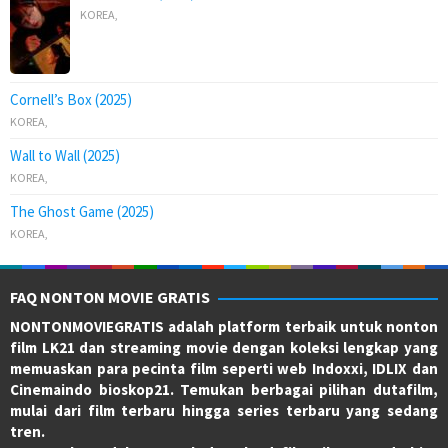
KOREA
,
Cornell’s Box (2025)
KOREA
,
Wall to Wall (2025)
KOREA
,
The Ghost Game (2025)
KOREA
,
FAQ NONTON MOVIE GRATIS
NONTONMOVIEGRATIS adalah platform terbaik untuk nonton
film LK21 dan streaming movie dengan koleksi lengkap yang
memuaskan para pecinta film seperti web Indoxxi, IDLIX dan
Cinemaindo bioskop21. Temukan berbagai pilihan dutafilm,
mulai dari film terbaru hingga series terbaru yang sedang
tren.