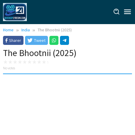
Skip
to
content
Home
India
The Bhootnii (2025)
Sharer
Tweet
The Bhootnii (2025)
No votes