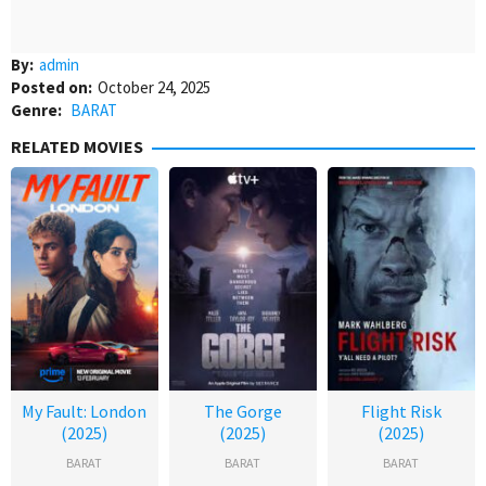
By:
admin
Posted on:
October 24, 2025
Genre:
BARAT
RELATED MOVIES
My Fault: London
The Gorge
Flight Risk
(2025)
(2025)
(2025)
BARAT
BARAT
BARAT