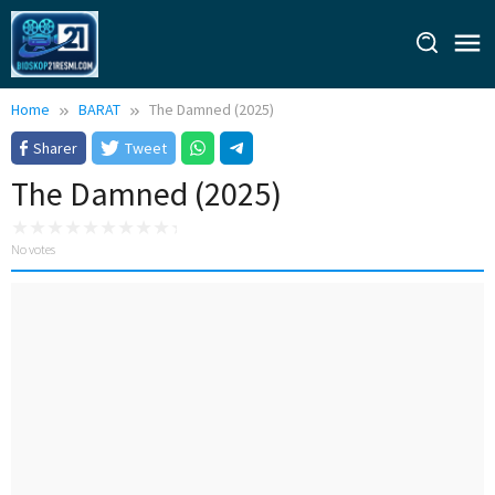
Skip
to
content
Home
BARAT
The Damned (2025)
Sharer
Tweet
The Damned (2025)
No votes