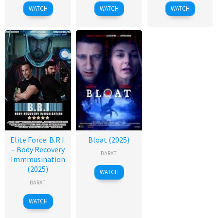
WATCH
WATCH
WATCH
Elite Force: B.R.I.
Bloat (2025)
– Body Recovery
BARAT
Immmusination
(2025)
WATCH
BARAT
WATCH