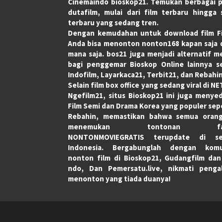
Cinemaindo bioskop21. Temukan berbagai p
dutafilm, mulai dari film terbaru hingga 
terbaru yang sedang tren.
Dengan kemudahan untuk download film Fi
Anda bisa menonton nonton168 kapan saja 
mana saja. bos21 juga menjadi alternatif m
bagi penggemar Bioskop Online lainnya s
Indofilm, Layarkaca21, Terbit21, dan Rebahin
Selain film box office yang sedang viral di NE
Ngefilm21, situs Bioskop21 ini juga menye
Film Semi dan Drama Korea yang populer sepe
Rebahin, memastikan bahwa semua orang
menemukan tontonan favo
NONTONMOVIEGRATIS terupdate di se
Indonesia. Bergabunglah dengan komu
nonton film di Bioskop21, Gudangfilm da
ndo, Dan Pemersatu.live, nikmati penga
menonton yang tiada duanya!