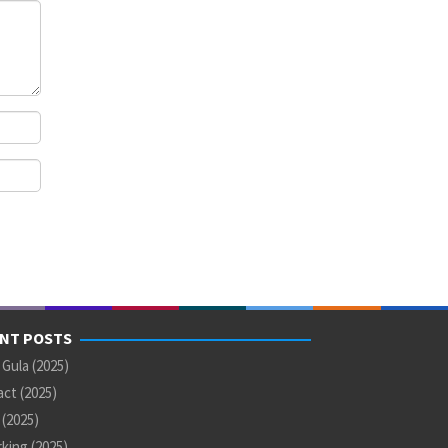
NT POSTS
 Gula (2025)
ct (2025)
U (2025)
king (2025)