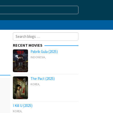
Search
for:
RECENT MOVIES
Pabrik Gula (2025)
INDONESIA
,
The Pact (2025)
KOREA
,
I Kill U (2025)
KOREA
,