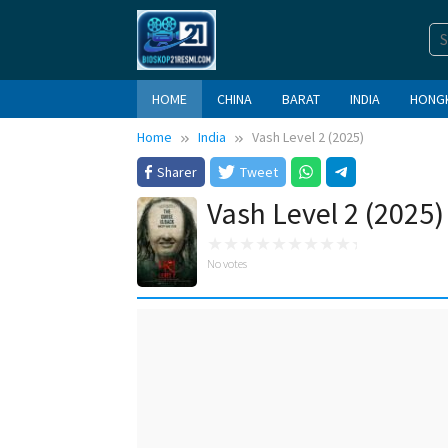
Skip
to
content
HOME
CHINA
BARAT
INDIA
HONG
Home
India
Vash Level 2 (2025)
Sharer
Tweet
Vash Level 2 (2025)
No votes