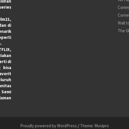
ilihan
series
Commi
Cornel
lm21,
Wall t
dan di
The G
enarik
eperti
.
TFLIX,
diakan
rti di
 bisa
rit
luruh
nitas
n Semi
laman
Proudly powered by WordPress
/
Theme: Muvipro