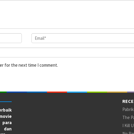
er for the next time I comment.
RECE
Pabrik
rbaik
movie
The Pa
 para
I Kill 
X dan
No Par