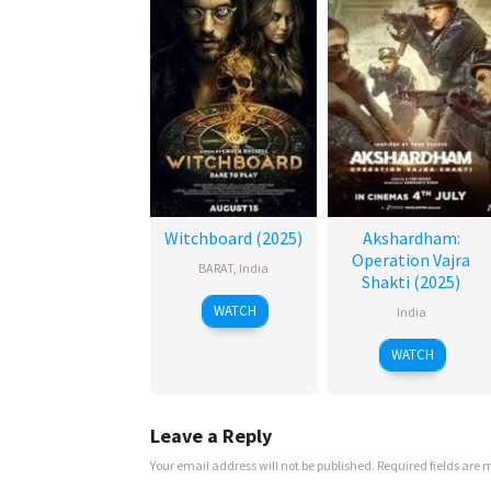
Witchboard (2025)
Akshardham:
Operation Vajra
BARAT
,
India
Shakti (2025)
WATCH
India
WATCH
Leave a Reply
Your email address will not be published.
Required fields are