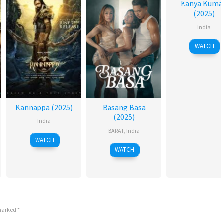
Kanya Kuma
(2025)
India
WATCH
Kannappa (2025)
Basang Basa
(2025)
India
BARAT
,
India
WATCH
WATCH
 marked
*